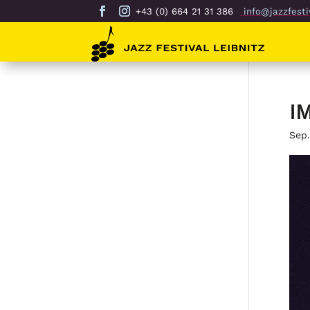
+43 (0) 664 21 31 386
info@jazzfestiv
I
Sep.