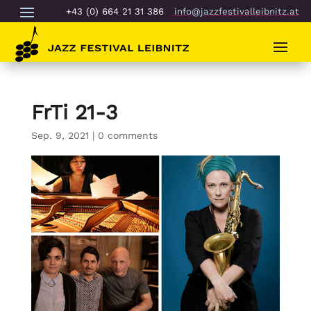
+43 (0) 664 21 31 386
info@jazzfestivalleibnitz.at
FrTi 21-3
Sep. 9, 2021
|
0 comments