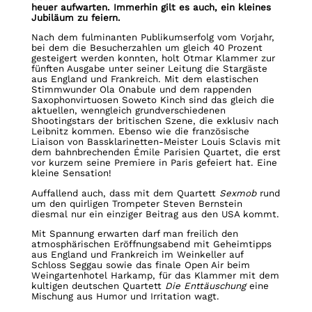
heuer aufwarten. Immerhin gilt es auch, ein kleines
Jubiläum zu feiern.
Nach dem fulminanten Publikumserfolg vom Vorjahr,
bei dem die Besucherzahlen um gleich 40 Prozent
gesteigert werden konnten, holt Otmar Klammer zur
fünften Ausgabe unter seiner Leitung die Stargäste
aus England und Frankreich. Mit dem elastischen
Stimmwunder Ola Onabule und dem rappenden
Saxophonvirtuosen Soweto Kinch sind das gleich die
aktuellen, wenngleich grundverschiedenen
Shootingstars der britischen Szene, die exklusiv nach
Leibnitz kommen. Ebenso wie die französische
Liaison von Bassklarinetten-Meister Louis Sclavis mit
dem bahnbrechenden Émile Parisien Quartet, die erst
vor kurzem seine Premiere in Paris gefeiert hat. Eine
kleine Sensation!
Auffallend auch, dass mit dem Quartett
Sexmob
rund
um den quirligen Trompeter Steven Bernstein
diesmal nur ein einziger Beitrag aus den USA kommt.
Mit Spannung erwarten darf man freilich den
atmosphärischen Eröffnungsabend mit Geheimtipps
aus England und Frankreich im Weinkeller auf
Schloss Seggau sowie das finale Open Air beim
Weingartenhotel Harkamp, für das Klammer mit dem
kultigen deutschen Quartett
Die Enttäuschung
eine
Mischung aus Humor und Irritation wagt.