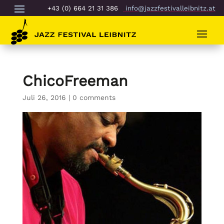
+43 (0) 664 21 31 386
info@jazzfestivalleibnitz.at
ChicoFreeman
Juli 26, 2016
|
0 comments