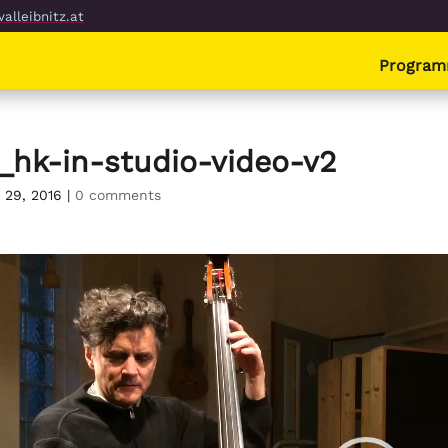
alleibnitz.at
Progra
f_hk-in-studio-video-v2
 29, 2016
|
0 comments
o-
er