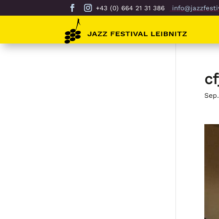
+43 (0) 664 21 31 386
info@jazzfestiv
c
Sep.
Vide
Play