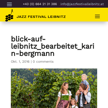
+43 (0) 664 21 31 386
info@jazzfestivalleibnitz.at
blick-auf-
leibnitz_bearbeitet_kari
n-bergmann
Okt. 1, 2016
|
0 comments