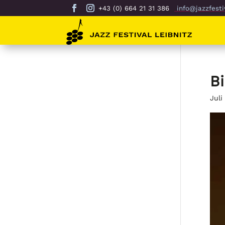
+43 (0) 664 21 31 386
info@jazzfestiv
B
Juli