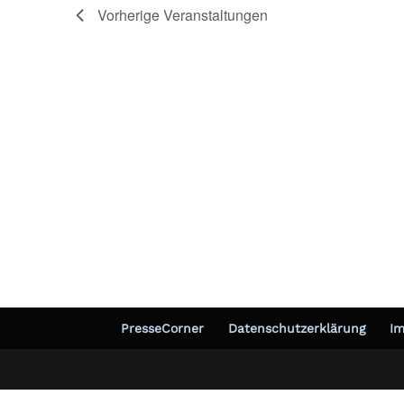
of
Vorherige
Veranstaltungen
Veranstaltungen
in
Photo
View
PresseCorner
Datenschutzerklärung
I