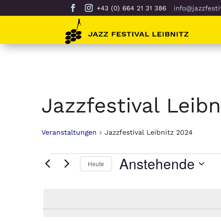
+43 (0) 664 21 31 386
info@jazzfestiv
Jazzfestival Leib
Veranstaltungen
Jazzfestival Leibnitz 2024
Veranstaltungen
Anstehende
Heute
Datum
auswählen.
List