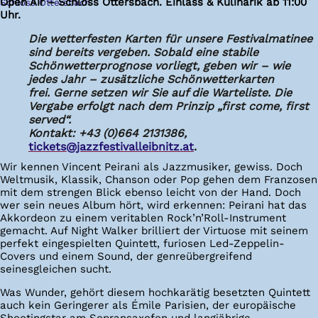
Open Air – Schloss Ottersbach. Einlass & Kulinarik ab 11:00
Schloss Ottersbach
Uhr.
Die wetterfesten Karten für unsere Festivalmatinee
sind bereits vergeben. Sobald eine stabile
Schönwetterprognose vorliegt, geben wir – wie
jedes Jahr – zusätzliche Schönwetterkarten
frei. Gerne setzen wir Sie auf die Warteliste. Die
Vergabe erfolgt nach dem Prinzip „first come, first
served“.
Kontakt:
+43 (0)664 2131386,
tickets@jazzfestivalleibnitz.at
.
Wir kennen Vincent Peirani als Jazzmusiker, gewiss. Doch
Weltmusik, Klassik, Chanson oder Pop gehen dem Franzosen
mit dem strengen Blick ebenso leicht von der Hand. Doch
wer sein neues Album hört, wird erkennen: Peirani hat das
Akkordeon zu einem veritablen Rock’n’Roll-Instrument
gemacht. Auf Night Walker brilliert der Virtuose mit seinem
perfekt eingespielten Quintett, furiosen Led-Zeppelin-
Covers und einem Sound, der genreübergreifend
seinesgleichen sucht.
Was Wunder, gehört diesem hochkarätig besetzten Quintett
auch kein Geringerer als Émile Parisien, der europäische
Shootingstar am Sopransaxofon und langjährige