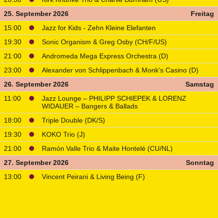
25. September 2026
Freitag
15:00
Jazz for Kids - Zehn Kleine Elefanten
19:30
Sonic Organism & Greg Osby (CH/F/US)
21:00
Andromeda Mega Express Orchestra (D)
23:00
Alexander von Schlippenbach & Monk's Casino (D)
26. September 2026
Samstag
11:00
Jazz Lounge – PHILIPP SCHIEPEK & LORENZ
WIDAUER – Bangers & Ballads
18:00
Triple Double (DK/S)
19:30
KOKO Trio (J)
21:00
Ramón Valle Trio & Maite Hontelé (CU/NL)
27. September 2026
Sonntag
13:00
Vincent Peirani & Living Being (F)