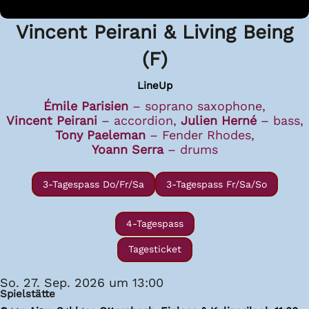
Vincent Peirani & Living Being
(F)
LineUp
Émile Parisien
–⁠ soprano saxophone,
Vincent Peirani
–⁠ accordion,
Julien Herné
–⁠ bass,
Tony Paeleman
–⁠ Fender Rhodes,
Yoann Serra
–⁠ drums
3-Tagespass Do/Fr/Sa
3-Tagespass Fr/Sa/So
4-Tagespass
Tagesticket
So. 27. Sep. 2026 um 13:00
Spielstätte