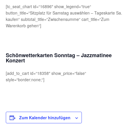
[tc_seat_chart id=“16896″ show_legend=“true“
button_title=“Sitzplatz für Samstag auswählen – Tageskarte Sa.
kaufen“ subtotal_title=“Zwischensumme“ cart_title=“Zum
Warenkorb gehen“]
Schönwetterkarten
Sonntag
– Jazzmatinee
Konzert
[add_to_cart id=“18358″ show_price=“false“
style=“border:none;“]
Zum Kalender hinzufügen