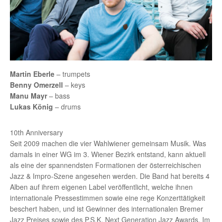
Martin Eberle
– trumpets
Benny Omerzell
– keys
Manu Mayr
– bass
Lukas König
– drums
10th Anniversary
Seit 2009 machen die vier Wahlwiener gemeinsam Musik. Was
damals in einer WG im 3. Wiener Bezirk entstand, kann aktuell
als eine der spannendsten Formationen der österreichischen
Jazz & Impro-Szene angesehen werden. Die Band hat bereits 4
Alben auf ihrem eigenen Label veröffentlicht, welche ihnen
internationale Pressestimmen sowie eine rege Konzerttätigkeit
beschert haben, und ist Gewinner des internationalen Bremer
Jazz Preises sowie des P.S.K. Next Generation Jazz Awards. Im