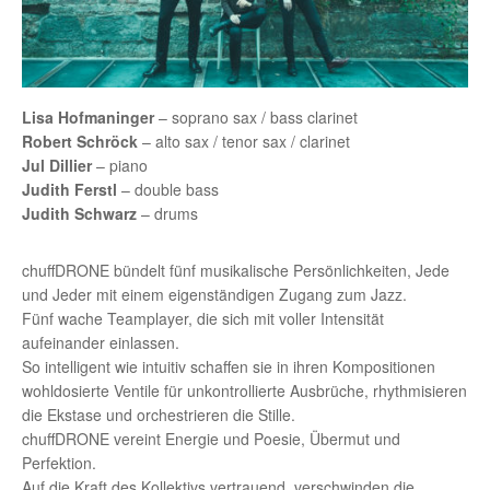
Lisa Hofmaninger
– soprano sax / bass clarinet
Robert Schröck
– alto sax / tenor sax / clarinet
Jul Dillier
– piano
Judith Ferstl
– double bass
Judith Schwarz
– drums
chuffDRONE bündelt fünf musikalische Persönlichkeiten, Jede
und Jeder mit einem eigenständigen Zugang zum Jazz.
Fünf wache Teamplayer, die sich mit voller Intensität
aufeinander einlassen.
So intelligent wie intuitiv schaffen sie in ihren Kompositionen
wohldosierte Ventile für unkontrollierte Ausbrüche, rhythmisieren
die Ekstase und orchestrieren die Stille.
chuffDRONE vereint Energie und Poesie, Übermut und
Perfektion.
Auf die Kraft des Kollektivs vertrauend, verschwinden die