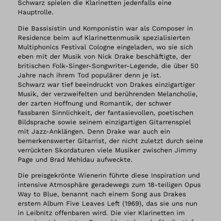
Schwarz spielen die Klarinetten jedenfalls eine
Hauptrolle.
Die Bassisistin und Komponistin war als Composer in
Residence beim auf Klarinettenmusik spezialisierten
Multiphonics Festival Cologne eingeladen, wo sie sich
eben mit der Musik von Nick Drake beschäftigte, der
britischen Folk-Singer-Songwriter-Legende, die über 50
Jahre nach ihrem Tod populärer denn je ist.
Schwarz war tief beeindruckt von Drakes einzigartiger
Musik, der verzweifelten und berührenden Melancholie,
der zarten Hoffnung und Romantik, der schwer
fassbaren Sinnlichkeit, der fantasievollen, poetischen
Bildsprache sowie seinem einzigartigen Gitarrenspiel
mit Jazz-Anklängen. Denn Drake war auch ein
bemerkenswerter Gitarrist, der nicht zuletzt durch seine
verrückten Skordaturen viele Musiker zwischen Jimmy
Page und Brad Mehldau aufweckte.
Die preisgekrönte Wienerin führte diese Inspiration und
intensive Atmosphäre geradewegs zum 18-teiligen Opus
Way to Blue, benannt nach einem Song aus Drakes
erstem Album Five Leaves Left (1969), das sie uns nun
in Leibnitz offenbaren wird. Die vier Klarinetten im