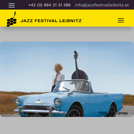
+43 (0) 664 21 31 386
info@jazzfestivalleibnitz.at
Foto: Iris Camaa