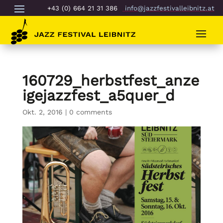
+43 (0) 664 21 31 386
info@jazzfestivalleibnitz.at
160729_herbstfest_anze
igejazzfest_a5quer_d
Okt. 2, 2016
|
0 comments