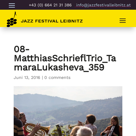
+43 (0) 664 21 31 386
info@jazzfestivalleibnitz.at
08-
MatthiasSchrieflTrio_Ta
maraLukasheva_359
Juni 13, 2016
|
0 comments