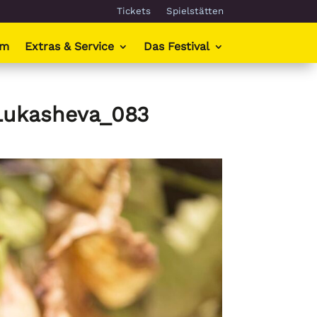
Tickets
Spielstätten
mm
Extras & Service
Das Festival
aLukasheva_083