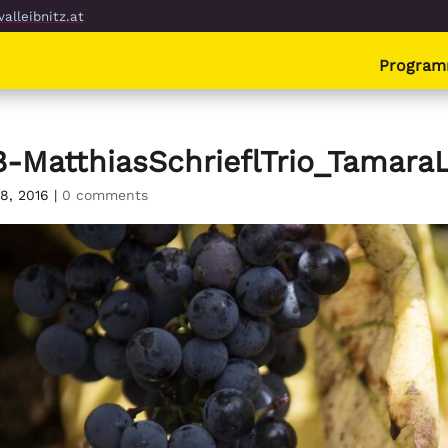
alleibnitz.at
Progra
8-MatthiasSchrieflTrio_Tamar
 8, 2016
|
0 comments