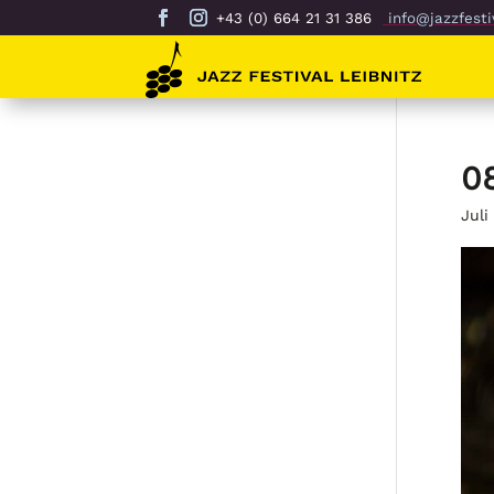
+43 (0) 664 21 31 386
info@jazzfestiv
0
Juli