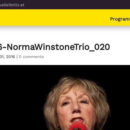
alleibnitz.at
Progra
6-NormaWinstoneTrio_020
31, 2016
|
0 comments