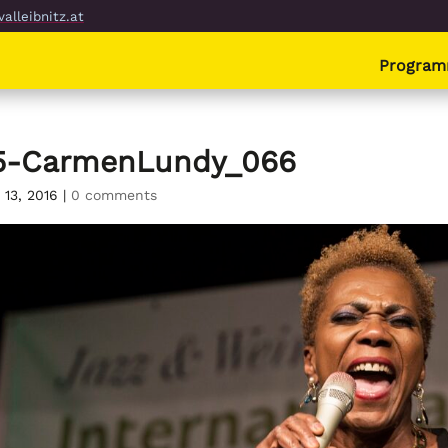
alleibnitz.at
Progra
5-CarmenLundy_066
 13, 2016
|
0 comments