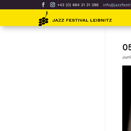
+43 (0) 664 21 31 386
info@jazzfestiv
0
Juni