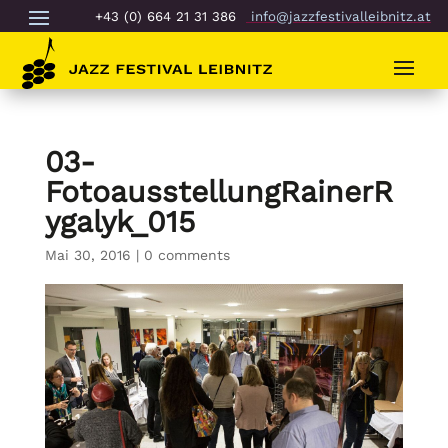
+43 (0) 664 21 31 386
info@jazzfestivalleibnitz.at
03-
FotoausstellungRainerR
ygalyk_015
Mai 30, 2016
|
0 comments