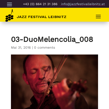
+43 (0) 664 21 31 386
info@jazzfestivalleibnitz.at
03-DuoMelencolia_008
Mai 31, 2016
|
0 comments