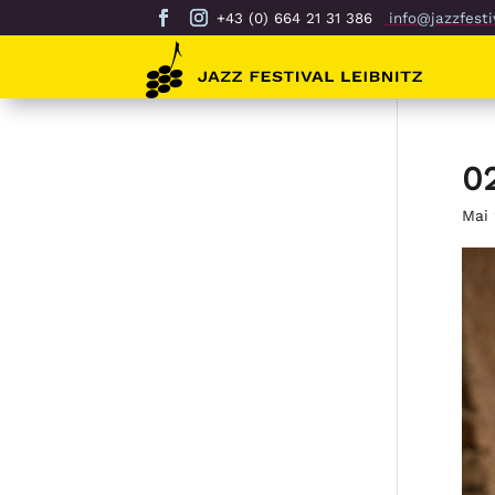
+43 (0) 664 21 31 386
info@jazzfestiv
0
Mai 