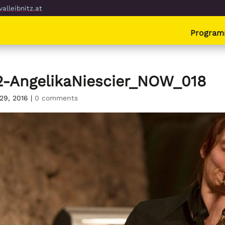
alleibnitz.at
Progra
2-AngelikaNiescier_NOW_018
29, 2016
|
0 comments