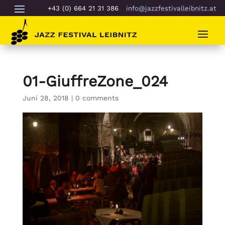
+43 (0) 664 21 31 386
info@jazzfestivalleibnitz.at
01-GiuffreZone_024
Juni 28, 2018
|
0 comments