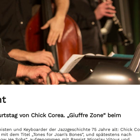
ht
urtstag von Chick Corea. „Giuffre Zone“ beim
nisten und Keyboarder der Jazzgeschichte 75 Jahre alt: Chick Co
 mit dem Titel „Tones for Joan’s Bones“, und spätestens nach
ow He Sobs“, aufgenommen mit Bassist Miroslav Vitous und