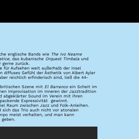
sche englische Bands wie
The Ivo Neame
tice,
das kubanische
Orquest Timbala
und
 gerne zurück.
e für Aufsehen weit außerhalb der Insel
in diffuses Gefühl der Ästhetik von Albert Ayler
er reichlich erfinderisch sind, ließ die 44-
 britischen Szene mit
El Barranco
ein Scheit im
chen Improvisation im Inneren der Jazztradition
nd abgeklärter Sound im Verein mit ihren
packende Expressivität gewinnt.
viel Raum zwischen Jazz und Folk-Anleihen.
 sich das Trio auch nicht vor atonalen
mpo meist verhalten, und man kann
 geben.