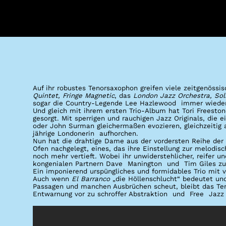
Auf ihr robustes Tenorsaxophon greifen viele zeitgenössi
Quintet, Fringe Magnetic
, das
London Jazz Orchestra, Sols
sogar die Country-Legende Lee Hazlewood immer wieder
Und gleich mit ihrem ersten Trio-Album hat Tori Freeston
gesorgt. Mit sperrigen und rauchigen Jazz Originals, die e
oder John Surman gleichermaßen evozieren, gleichzeitig ab
jährige Londonerin aufhorchen.
Nun hat die drahtige Dame aus der vordersten Reihe der
Ofen nachgelegt, eines, das ihre Einstellung zur melodis
noch mehr
vertieft
.
Wobei ihr unwiderstehlicher, reifer u
kongenialen Partnern Dave Manington und Tim Giles zu
Ein imponierend urspüngliches und formidables Trio mit 
Auch wenn
El Barranco
„die Höllenschlucht“ bedeutet und
Passagen und manchen Ausbrüchen scheut, bleibt das Te
Entwarnung vor zu schroffer Abstraktion und Free Jazz