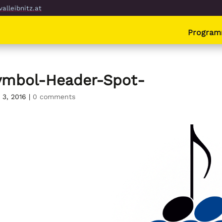
alleibnitz.at
Progra
ymbol-Header-Spot-
 3, 2016
|
0 comments