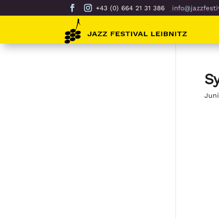
+43 (0) 664 21 31 386
info@jazzfestiv
S
Juni