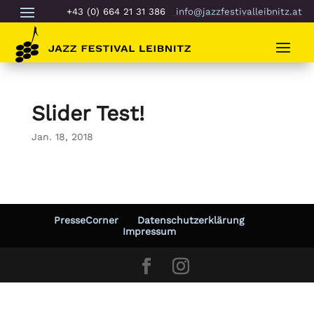
+43 (0) 664 21 31 386
info@jazzfestivalleibnitz.at
Slider Test!
Jan. 18, 2018
PresseCorner
Datenschutzerklärung
Impressum