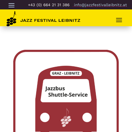
+43 (0) 664 21 31 386
info@jazzfestivalleibnitz.at