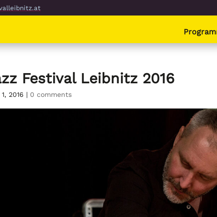
alleibnitz.at
Progra
zz Festival Leibnitz 2016
 1, 2016
|
0 comments