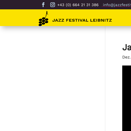
+43 (0) 664 21 31 386
info@jazzfestiv
Ja
Dez.