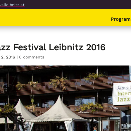
alleibnitz.at
Progra
zz Festival Leibnitz 2016
 2, 2016
|
0 comments