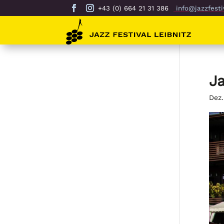
+43 (0) 664 21 31 386
info@jazzfestiv
Ja
Dez.