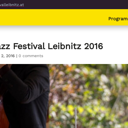
alleibnitz.at
Progra
zz Festival Leibnitz 2016
 2, 2016
|
0 comments