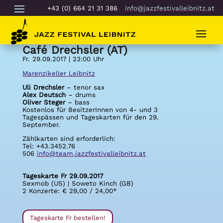
+43 (0) 664 21 31 386
info@jazzfestivalleibnitz.at
Café Drechsler (AT)
Fr. 29.09.2017 | 23:00 Uhr
Marenzikeller Leibnitz
Uli Drechsler
– tenor sax
Alex Deutsch
– drums
Oliver Steger
– bass
Kostenlos für BesitzerInnen von 4- und 3
Tagespässen und Tageskarten für den 29.
September.
Zählkarten sind erforderlich:
Tel: +43.3452.76
506
info@team.jazzfestivalleibnitz.at
Tageskarte Fr 29.09.2017
Sexmob (US) | Soweto Kinch (GB)
2 Konzerte: € 29,00 / 24,00*
Tageskarte Fr bestellen!