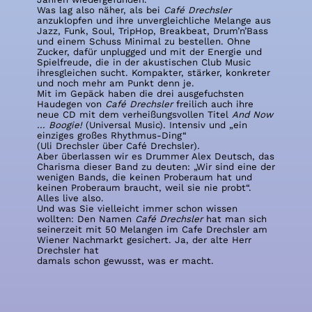
Was lag also näher, als bei
Café Drechsler
anzuklopfen und ihre unvergleichliche Melange aus
Jazz, Funk, Soul, TripHop, Breakbeat, Drum’n’Bass
und einem Schuss Minimal zu bestellen. Ohne
Zucker, dafür unplugged und mit der Energie und
Spielfreude, die in der akustischen Club Music
ihresgleichen sucht. Kompakter, stärker, konkreter
und noch mehr am Punkt denn je.
Mit im Gepäck haben die drei ausgefuchsten
Haudegen von
Café Drechsler
freilich auch ihre
neue CD mit dem verheißungsvollen Titel
And Now
... Boogie!
(Universal Music). Intensiv und „ein
einziges großes Rhythmus-Ding“
(Uli Drechsler über Café Drechsler)
.
Aber überlassen wir es Drummer Alex Deutsch, das
Charisma dieser Band zu deuten: „Wir sind eine der
wenigen Bands, die keinen Proberaum hat und
keinen Proberaum braucht, weil sie nie probt“.
Alles live also.
Und was Sie vielleicht immer schon wissen
wollten: Den Namen
Café Drechsler
hat man sich
seinerzeit mit 50 Melangen im Cafe Drechsler am
Wiener Nachmarkt gesichert. Ja, der alte Herr
Drechsler hat
damals schon gewusst,
was er macht.