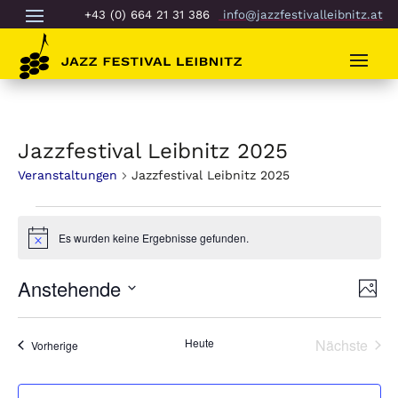
+43 (0) 664 21 31 386
info@jazzfestivalleibnitz.at
Jazzfestival Leibnitz 2025
Veranstaltungen
Jazzfestival Leibnitz 2025
Veranstaltungen
Es wurden keine Ergebnisse gefunden.
Hinweis
Ans
Ver
Anstehende
Foto
An
Nav
Datum
Nav
List
auswählen.
Heute
Nächste
Veranstaltungen
of
Vorherige
Veransta
Veranstaltungen
in