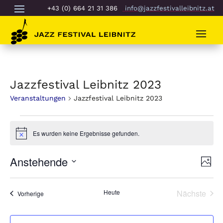
+43 (0) 664 21 31 386
info@jazzfestivalleibnitz.at
Jazzfestival Leibnitz 2023
Veranstaltungen
Jazzfestival Leibnitz 2023
Veranstaltungen
Es wurden keine Ergebnisse gefunden.
Hinweis
Ans
Ver
Anstehende
Foto
An
Nav
Datum
Nav
List
auswählen.
Heute
Nächste
Veranstaltungen
of
Vorherige
Veransta
Veranstaltungen
in