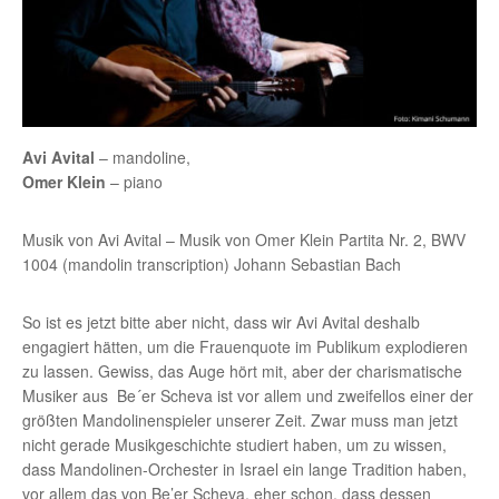
Avi Avital
– mandoline,
Omer Klein
– piano
Musik von Avi Avital – Musik von Omer Klein Partita Nr. 2, BWV
1004 (mandolin transcription) Johann Sebastian Bach
So ist es jetzt bitte aber nicht, dass wir Avi Avital deshalb
engagiert hätten, um die Frauenquote im Publikum explodieren
zu lassen. Gewiss, das Auge hört mit, aber der charismatische
Musiker aus Be´er Scheva ist vor allem und zweifellos einer der
größten Mandolinenspieler unserer Zeit. Zwar muss man jetzt
nicht gerade Musikgeschichte studiert haben, um zu wissen,
dass Mandolinen-Orchester in Israel ein lange Tradition haben,
vor allem das von Be’er Scheva, eher schon, dass dessen