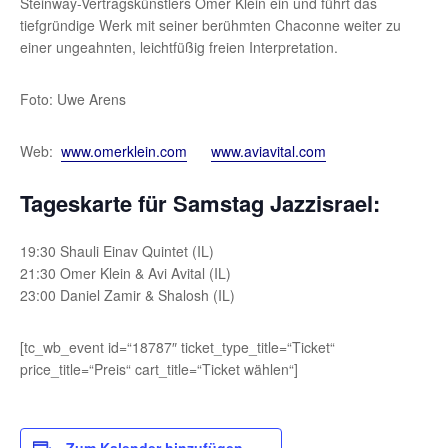
Steinway-Vertragskünstlers Omer Klein ein und führt das
tiefgründige Werk mit seiner berühmten Chaconne weiter zu
einer ungeahnten, leichtfüßig freien Interpretation.
Foto: Uwe Arens
Web:
www.omerklein.com
www.aviavital.com
Tageskarte für Samstag Jazzisrael:
19:30 Shauli Einav Quintet (IL)
21:30 Omer Klein & Avi Avital (IL)
23:00 Daniel Zamir & Shalosh (IL)
[tc_wb_event id=“18787″ ticket_type_title=“Ticket“
price_title=“Preis“ cart_title=“Ticket wählen“]